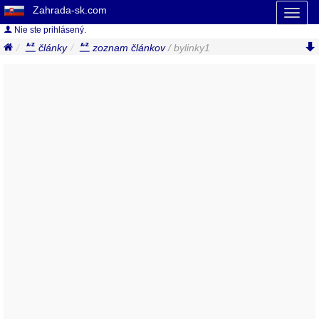
Zahrada-sk.com
Toggl
naviga
Nie ste prihlásený.
články
zoznam článkov
/ bylinky1