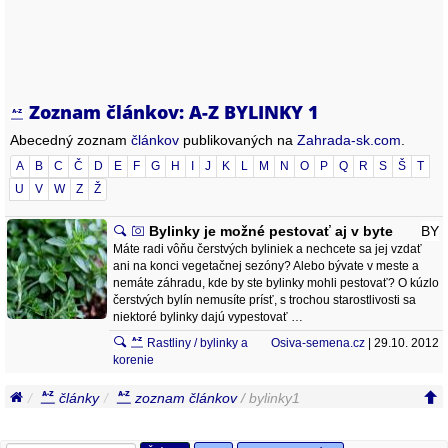
Zoznam článkov: A-Z BYLINKY 1
Abecedný zoznam
článkov
publikovaných na
Zahrada-sk.com
.
A
B
C
Č
D
E
F
G
H
I
J
K
L
M
N
O
P
Q
R
S
Š
T
U
V
W
Z
Ž
Bylinky je možné pestovať aj v byte
BY
Máte radi vôňu čerstvých byliniek a nechcete sa jej vzdať
ani na konci vegetačnej sezóny? Alebo bývate v meste a
nemáte záhradu, kde by ste bylinky mohli pestovať? O kúzlo
čerstvých bylín nemusíte prísť, s trochou starostlivosti sa
niektoré bylinky dajú vypestovať …
Rastliny / bylinky a
Osiva-semena.cz
| 29.10. 2012
korenie
články
zoznam článkov
/ bylinky1