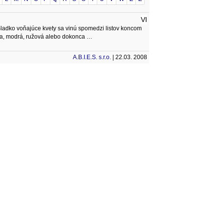
VI
e. Sladko voňajúce kvety sa vinú spomedzi listov koncom
biela, modrá, ružová alebo dokonca …
A.B.I.E.S. s.r.o.
| 22.03. 2008