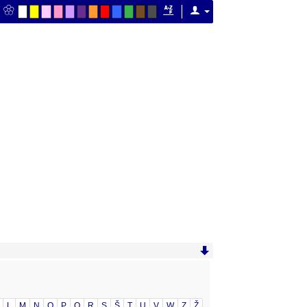
L
M
N
O
P
Q
R
S
Š
T
U
V
W
Z
Ž