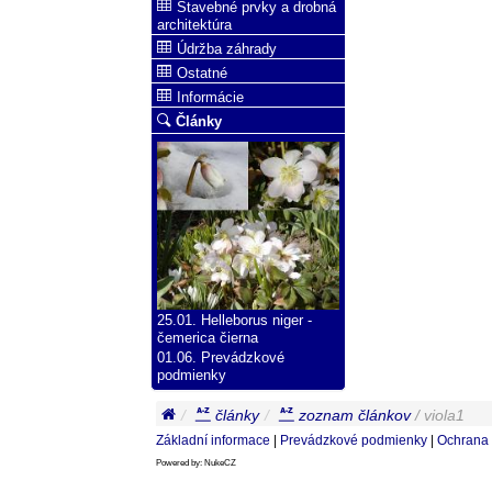
Stavebné prvky a drobná
architektúra
Údržba záhrady
Ostatné
Informácie
Články
25.01. Helleborus niger -
čemerica čierna
01.06. Prevádzkové
podmienky
články
zoznam článkov
/ viola1
Základní informace
|
Prevádzkové podmienky
|
Ochrana 
Powered by: NukeCZ