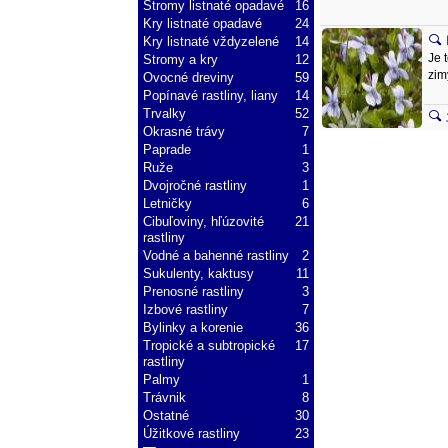
Stromy listnaté opadavé
16
Kry listnaté opadavé
24
Kry listnaté vždyzelené
14
Je 
Stromy a kry
12
zim
Ovocné dreviny
59
Popínavé rastliny, liany
14
Trvalky
52
Okrasné trávy
7
Paprade
1
Ruže
3
Dvojročné rastliny
1
Letničky
6
Cibuľoviny, hľúzovité
21
rastliny
Vodné a bahenné rastliny
2
Sukulenty, kaktusy
11
Prenosné rastliny
3
Izbové rastliny
7
Bylinky a korenie
36
Tropické a subtropické
17
rastliny
Palmy
1
Trávnik
8
Ostatné
30
Úžitkové rastliny
23