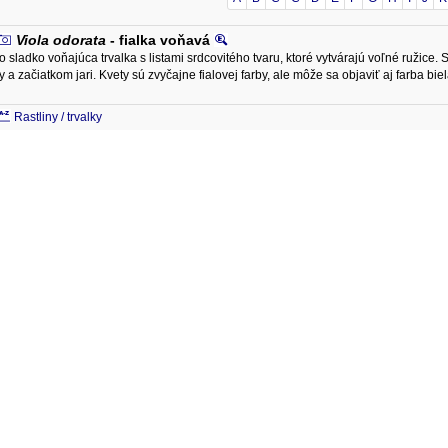
Viola odorata
- fialka voňavá
to sladko voňajúca trvalka s listami srdcovitého tvaru, ktoré vytvárajú voľné ružic
y a začiatkom jari. Kvety sú zvyčajne fialovej farby, ale môže sa objaviť aj farba 
Rastliny / trvalky