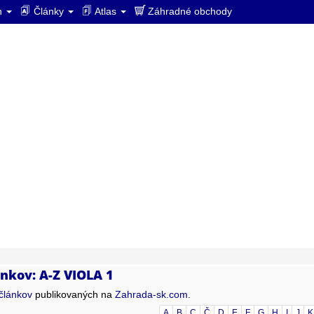
ín
Články
Atlas
Záhradné obchody
nkov: A-Z VIOLA 1
článkov
publikovaných na
Zahrada-sk.com
.
A
B
C
Č
D
E
F
G
H
I
J
K