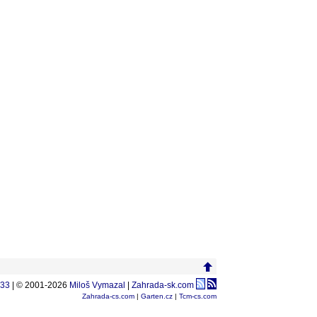
033
| © 2001-2026
Miloš Vymazal
|
Zahrada-sk.com
Zahrada-cs.com
|
Garten.cz
|
Tcm-cs.com