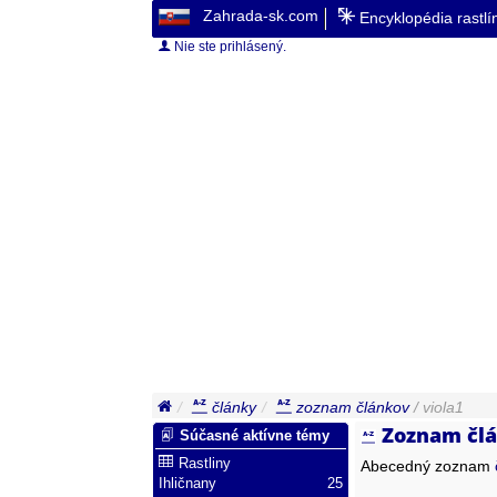
Zahrada-sk.com
Encyklopédia rastl
Nie ste prihlásený.
články
zoznam článkov
/ viola1
Zoznam člá
Súčasné aktívne témy
Rastliny
Abecedný zoznam
Ihličnany
25