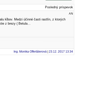
Posledný príspevok
AN
alu kĺbov. Medzi účinné časti rastlín, z ktorých
stie z brezy ( Betula…
Ing. Monika Offertálerová
|
23.12. 2017 13:34