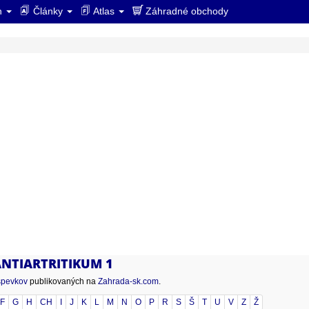
ín
Články
Atlas
Záhradné obchody
 ANTIARTRITIKUM 1
spevkov
publikovaných na
Zahrada-sk.com
.
F
G
H
CH
I
J
K
L
M
N
O
P
R
S
Š
T
U
V
Z
Ž