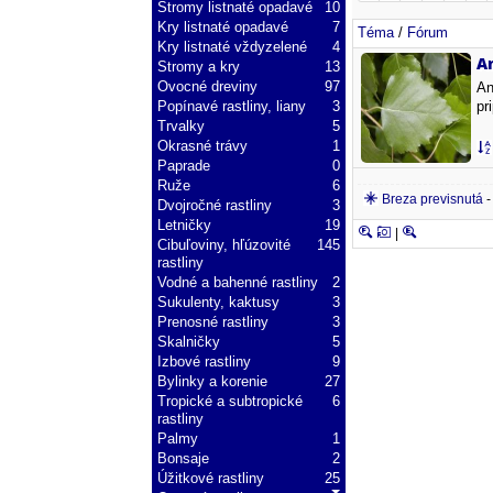
Stromy listnaté opadavé
10
Kry listnaté opadavé
7
Téma
/
Fórum
Kry listnaté vždyzelené
4
A
Stromy a kry
13
Ovocné dreviny
97
An
Popínavé rastliny, liany
3
pr
Trvalky
5
Okrasné trávy
1
Paprade
0
Ruže
6
Breza previsnutá
Dvojročné rastliny
3
Letničky
19
|
Cibuľoviny, hľúzovité
145
rastliny
Vodné a bahenné rastliny
2
Sukulenty, kaktusy
3
Prenosné rastliny
3
Skalničky
5
Izbové rastliny
9
Bylinky a korenie
27
Tropické a subtropické
6
rastliny
Palmy
1
Bonsaje
2
Úžitkové rastliny
25