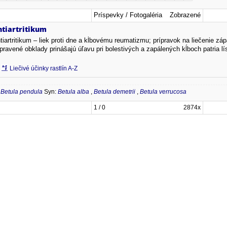
Príspevky / Fotogaléria
Zobrazené
ntiartritikum
tiartritikum – liek proti dne a kĺbovému reumatizmu; prípravok na liečenie záp
ipravené obklady prinášajú úľavu pri bolestivých a zapálených kĺboch patria lí
Liečivé účinky rastlín A-Z
-
Betula pendula
Syn:
Betula alba
,
Betula demetrii
,
Betula verrucosa
1 / 0
2874x