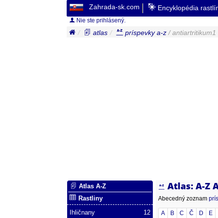
Zahrada-sk.com
Encyklopédia rastl
Nie ste prihlásený.
atlas
príspevky a-z
/ antiartritikum1
Atlas: A-Z
Atlas A-Z
Rastliny
Abecedný zoznam
prí
Ihličnany
12
A
B
C
Č
D
E