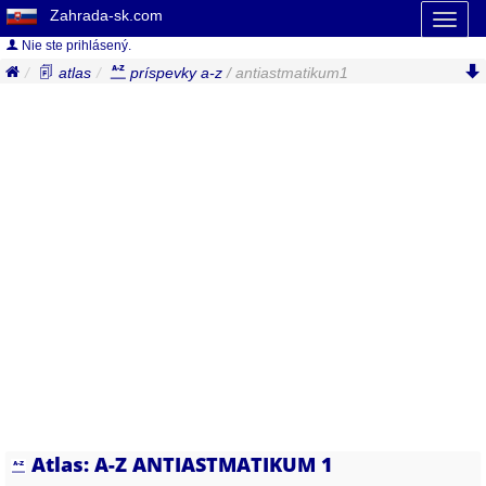
Zahrada-sk.com
Toggl
naviga
Nie ste prihlásený.
atlas
príspevky a-z
/ antiastmatikum1
Atlas: A-Z ANTIASTMATIKUM 1