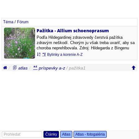
Téma
/
Fórum
Pažítka - Allium schoenoprasum
Podľa Hildegardinej zdravovedy čerstvá pažítka
zdravým neškodí. Chorým ju však treba uvariť, aby sa
choroba neprehlbovala. Zdroj: Hildegarda z Bingenu
(16. září 1098 – 17. září 1179). Allium schoenoprasum
Bylinky a korenie A-Z
Allium schoenoprasum
atlas
príspevky a-z
/ pažítka1
Články
Atlas
Atlas - fotogaléria