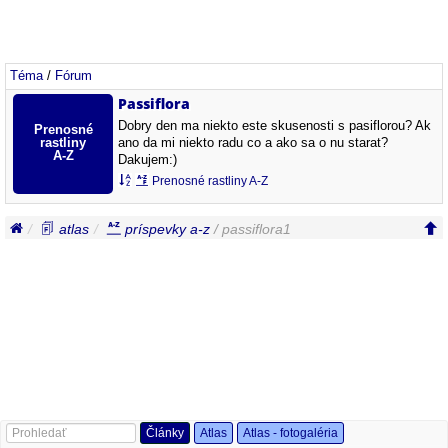
Téma
/
Fórum
Passiflora
Dobry den ma niekto este skusenosti s pasiflorou? Ak
ano da mi niekto radu co a ako sa o nu starat?
Dakujem:)
Prenosné rastliny A-Z
atlas
príspevky a-z
/ passiflora1
Články
Atlas
Atlas - fotogaléria