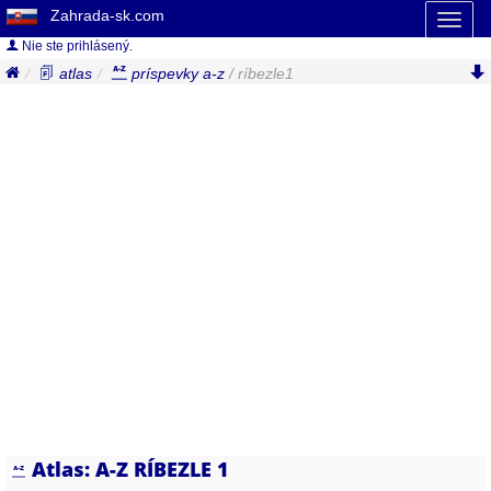
Zahrada-sk.com
Toggl
naviga
Nie ste prihlásený.
atlas
príspevky a-z
/ ríbezle1
Atlas: A-Z RÍBEZLE 1