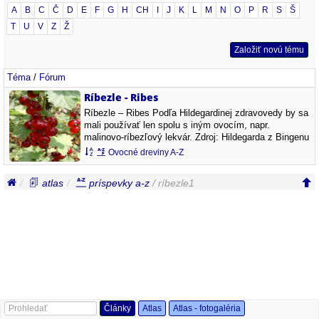
A
B
C
Č
D
E
F
G
H
CH
I
J
K
L
M
N
O
P
R
S
Š
T
U
V
Z
Ž
Založiť novú tému
Téma
/
Fórum
Ríbezle - Ribes
Ríbezle – Ribes Podľa Hildegardinej zdravovedy by sa
mali používať len spolu s iným ovocím, napr.
malinovo-ríbezľový lekvár. Zdroj: Hildegarda z Bingenu
(16. září 1098 – 17. září 1179). Ribes rubrum Ribes
Ovocné dreviny A-Z
rubrum Ribes nigrum Ribes…
atlas
príspevky a-z
/ ríbezle1
Články
Atlas
Atlas - fotogaléria