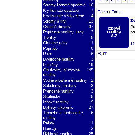
A
B
C
Č
D
E
Stromy listnaté opadavé
10
Kry listnaté opadavé
7
Téma
/
Fórum
Kry listnaté vždyzelené
4
Z
Stromy a kry
13
Ovocné dreviny
97
Pr
Popínavé rastliny, liany
3
pr
Trvalky
5
Okrasné trávy
1
Paprade
0
Ruže
6
Dvojročné rastliny
3
Letničky
19
Cibuľoviny, hľúzovité
145
rastliny
Vodné a bahenné rastliny
2
Sukulenty, kaktusy
3
Prenosné rastliny
3
Skalničky
5
Izbové rastliny
9
Bylinky a korenie
27
Tropické a subtropické
6
rastliny
Palmy
1
Bonsaje
2
Úžitkové rastliny
25