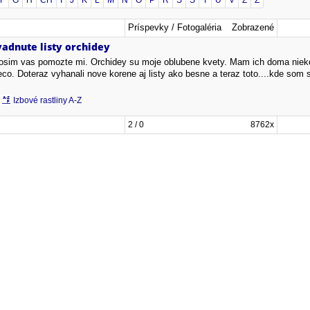
F
G
H
CH
I
J
K
L
M
N
O
P
R
S
Š
T
U
V
Z
Ž
Príspevky / Fotogaléria
Zobrazené
vadnute listy orchidey
osim vas pomozte mi. Orchidey su moje oblubene kvety. Mam ich doma niekol
eco. Doteraz vyhanali nove korene aj listy ako besne a teraz toto....kde s
Izbové rastliny A-Z
2 / 0
8762x