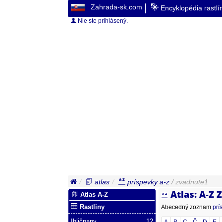
Zahrada-sk.com
Encyklopédia rastl
Nie ste prihlásený.
atlas
príspevky a-z
/ zvadnute1
Atlas: A-Z
Atlas A-Z
Rastliny
Abecedný zoznam
prí
Ihličnany
12