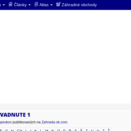
ín
Články
Atlas
Záhradné obchody
 ZVADNUTE 1
spevkov
publikovaných na
Zahrada-sk.com
.