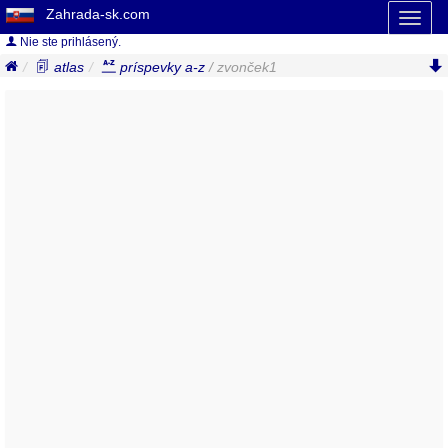
Zahrada-sk.com
Toggl
naviga
Nie ste prihlásený.
atlas
príspevky a-z
/ zvonček1