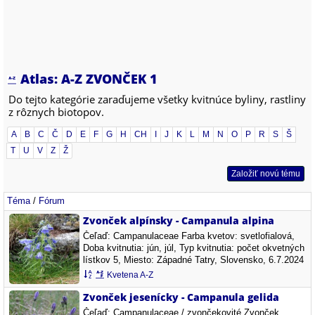
Atlas: A-Z ZVONČEK 1
Do tejto kategórie zaraďujeme všetky kvitnúce byliny, rastliny
z rôznych biotopov.
A
B
C
Č
D
E
F
G
H
CH
I
J
K
L
M
N
O
P
R
S
Š
T
U
V
Z
Ž
Založiť novú tému
Téma
/
Fórum
Zvonček alpínsky - Campanula alpina
Čeľaď: Campanulaceae Farba kvetov: svetlofialová,
Doba kvitnutia: jún, júl, Typ kvitnutia: počet okvetných
lístkov 5, Miesto: Západné Tatry, Slovensko, 6.7.2024
Kvetena A-Z
Zvonček jesenícky - Campanula gelida
Čeľaď: Campanulaceae / zvončekovité Zvonček