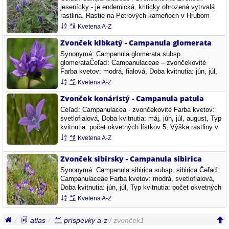
jesenícky - je endemická, kriticky ohrozená vytrvalá
rastlina. Rastie na Petrových kameňoch v Hrubom
Jeseníku v Českej republike. Kvitne od júla do konca
Kvetena A-Z
augusta. Je blízky príbuzný s krkonošským…
Zvonček klbkatý - Campanula glomerata
Synonymá: Campanula glomerata subsp.
glomerataČeľaď: Campanulaceae – zvončekovité
Farba kvetov: modrá, fialová, Doba kvitnutia: jún, júl,
august, september, Typ kvitnutia: počet okvetných
Kvetena A-Z
lístkov 5, Výška rastliny v cm: 20 - 60 Zaradenie…
Zvonček konáristý - Campanula patula
Čeľaď: Campanulacea - zvončekovité Farba kvetov:
svetlofialová, Doba kvitnutia: máj, jún, júl, august, Typ
kvitnutia: počet okvetných lístkov 5, Výška rastliny v
cm: 20 - 60 až 70 Zaradenie do skupiny biotopov: nel –
Kvetena A-Z
skupina nelesných…
Zvonček sibírsky - Campanula sibirica
Synonymá: Campanula sibirica subsp. sibirica Čeľaď:
Campanulaceae Farba kvetov: modrá, svetlofialová,
Doba kvitnutia: jún, júl, Typ kvitnutia: počet okvetných
lístkov 5, Miesto: Slovenský kras, Slovensko,
Kvetena A-Z
19.5.2023
atlas
príspevky a-z
/ zvonček1