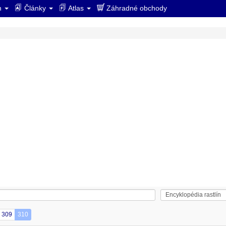
ín
Články
Atlas
Záhradné obchody
309
310