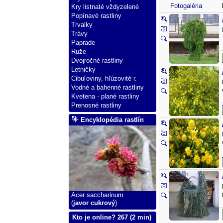
Fotogaléria
Kry listnaté vždyzelené
Popínavé rastliny
Trvalky
Trávy
Paprade
Ruže
Dvojročné rastliny
Letničky
Cibuľoviny, hľúzovité r.
Vodné a bahenné rastliny
Kvetena - plané rastliny
Prenosné rastliny
Encyklopédia rastlín
Acer saccharinum
(
javor cukrový
)
Kto je online? 267 (2 min)