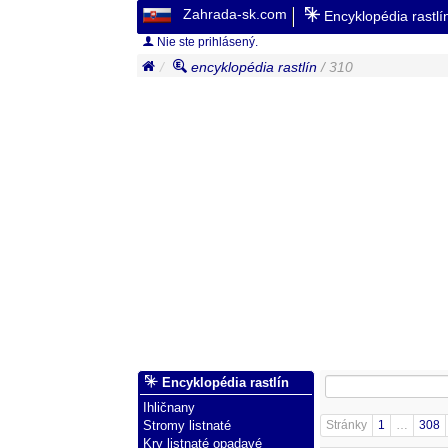
Zahrada-sk.com
Encyklopédia rastl
Nie ste prihlásený.
encyklopédia rastlín
/ 310
Encyklopédia rastlín
Ihličnany
Stránky
1
…
308
Stromy listnaté
Kry listnaté opadavé