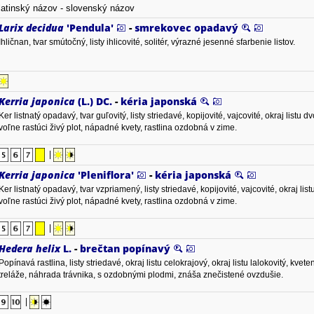
latinský názov - slovenský názov
Larix decidua
'Pendula'
-
smrekovec opadavý
Ihličnan, tvar smútočný, listy ihlicovité, solitér, výrazné jesenné sfarbenie listov.
Kerria japonica
(L.) DC.
-
kéria japonská
Ker listnatý opadavý, tvar guľovitý, listy striedavé, kopijovité, vajcovité, okraj listu dv
voľne rastúci živý plot, nápadné kvety, rastlina ozdobná v zime.
|
Kerria japonica
'Pleniflora'
-
kéria japonská
Ker listnatý opadavý, tvar vzpriamený, listy striedavé, kopijovité, vajcovité, okraj listu
voľne rastúci živý plot, nápadné kvety, rastlina ozdobná v zime.
|
Hedera helix
L.
-
brečtan popínavý
Popínavá rastlina, listy striedavé, okraj listu celokrajový, okraj listu lalokovitý, kve
treláže, náhrada trávnika, s ozdobnými plodmi, znáša znečistené ovzdušie.
|