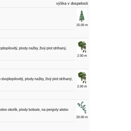
výška v dospelosti
15.00 m
ojitopílovitý, plody nažky, živý plot stríhaný,
2.00 m
 dvojitopílovitý, plody nažky, živý plot stríhaný,
2.00 m
tenstvo okolík, plody bobule, na pergoly alebo
20.00 m