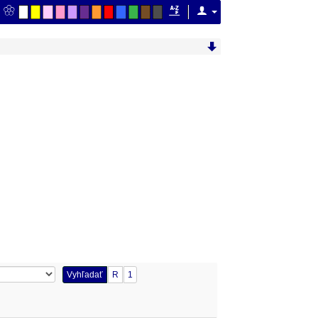
Vyhľadať
R
1