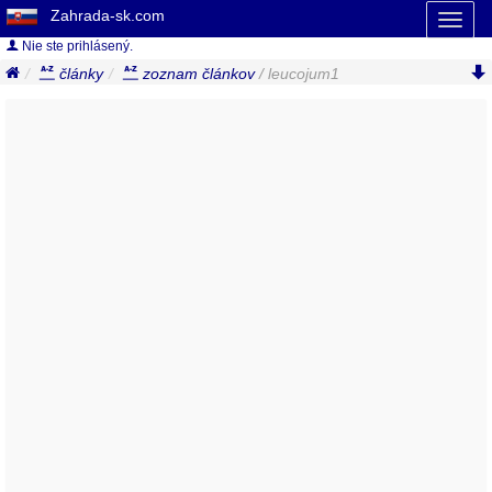
Zahrada-sk.com
Toggl
naviga
Nie ste prihlásený.
články
zoznam článkov
/ leucojum1