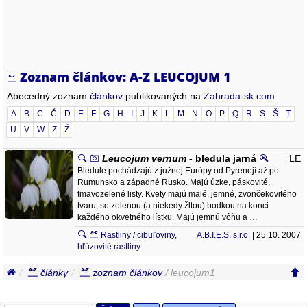
Zoznam článkov: A-Z LEUCOJUM 1
Abecedný zoznam
článkov
publikovaných na
Zahrada-sk.com
.
A
B
C
Č
D
E
F
G
H
I
J
K
L
M
N
O
P
Q
R
S
Š
T
U
V
W
Z
Ž
Leucojum vernum
- bledula jarná
LE
Bledule pochádzajú z južnej Európy od Pyrenejí až po
Rumunsko a západné Rusko. Majú úzke, páskovité,
tmavozelené listy. Kvety majú malé, jemné, zvončekovitého
tvaru, so zelenou (a niekedy žltou) bodkou na konci
každého okvetného lístku. Majú jemnú vôňu a …
Rastliny / cibuľoviny,
A.B.I.E.S. s.r.o.
| 25.10. 2007
hľúzovité rastliny
články
zoznam článkov
/ leucojum1