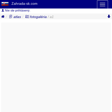
Zahrada-sk.com
Toggl
naviga
Nie ste prihlásený.
atlas
fotogaléria
/ a1