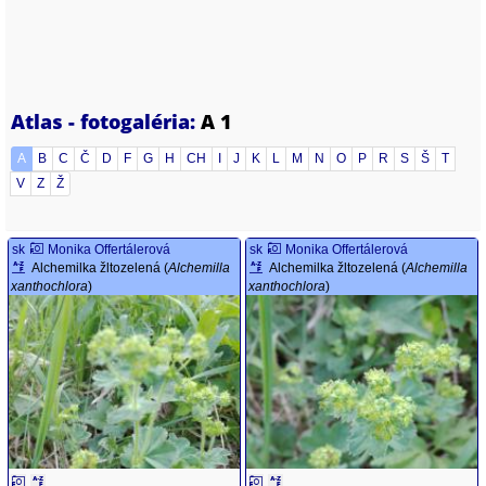
Atlas - fotogaléria:
A 1
A
B
C
Č
D
F
G
H
CH
I
J
K
L
M
N
O
P
R
S
Š
T
V
Z
Ž
sk
Monika Offertálerová
sk
Monika Offertálerová
Alchemilka žltozelená (
Alchemilla
Alchemilka žltozelená (
Alchemilla
xanthochlora
)
xanthochlora
)