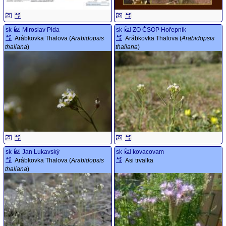
sk
Miroslav Pida
sk
ZO ČSOP Hořepník
Arábkovka Thalova (
Arabidopsis
Arábkovka Thalova (
Arabidopsis
thaliana
)
thaliana
)
sk
Jan Lukavský
sk
kovacovam
Arábkovka Thalova (
Arabidopsis
Asi trvalka
thaliana
)