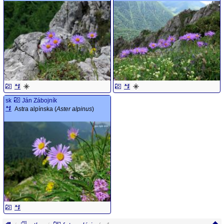
sk
Ján Zábojník
Astra alpínska (
Aster alpinus
)